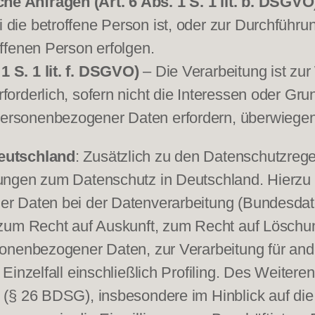
he Anfragen (Art. 6 Abs. 1 S. 1 lit. b. DSGVO
i die betroffene Person ist, oder zur Durchfüh
offenen Person erfolgen.
1 S. 1 lit. f. DSGVO)
– Die Verarbeitung ist zu
rforderlich, sofern nicht die Interessen oder Gr
personenbezogener Daten erfordern, überwiegen
eutschland
: Zusätzlich zu den Datenschutzreg
ungen zum Datenschutz in Deutschland. Hierzu
er Daten bei der Datenverarbeitung (Bundes
 zum Recht auf Auskunft, zum Recht auf Löschu
onenbezogener Daten, zur Verarbeitung für an
inzelfall einschließlich Profiling. Des Weiteren
 (§ 26 BDSG), insbesondere im Hinblick auf di