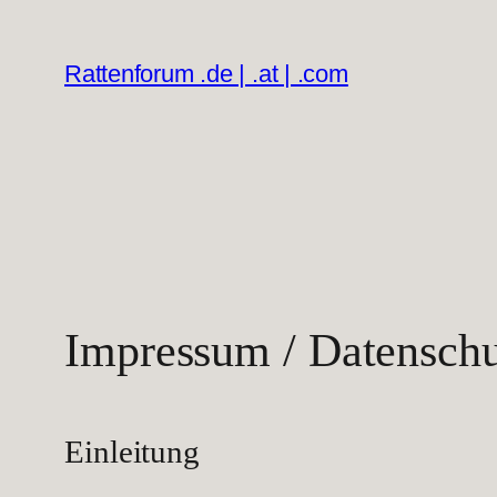
Zum
Inhalt
Rattenforum .de | .at | .com
springen
Impressum / Datensch
Einleitung